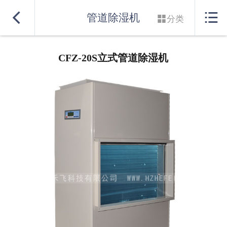
网站首页


管道除湿机

分类
除湿机
CFZ-20S立式管道除湿机
加湿机
非标机
特殊定制
应用案例
服务中心
关于我们
联系我们