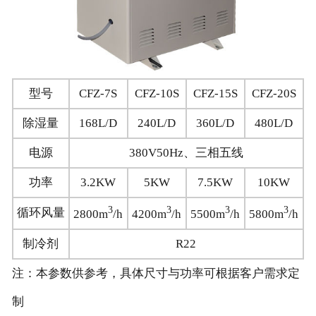
型号
CFZ-7S
CFZ-10S
CFZ-15S
CFZ-20S
除湿量
168L/D
240L/D
360L/D
480L/D
电源
380V50Hz、三相五线
功率
3.2KW
5KW
7.5KW
10KW
3
3
3
3
循环风量
2800m
/h
4200m
/h
5500m
/h
5800m
/h
制冷剂
R22
注：本参数供参考，具体尺寸与功率可根据客户需求定
制